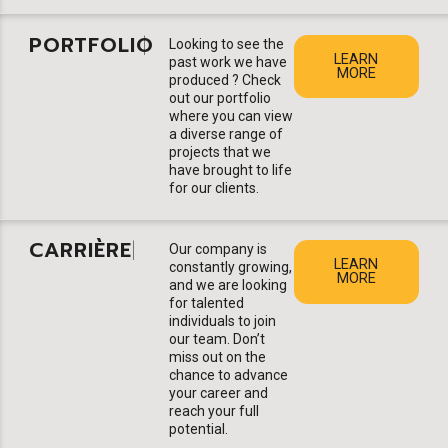
PORTFOLIO
|
Looking to see the
LEARN
past work we have
MORE
produced ? Check
out our portfolio
where you can view
a diverse range of
projects that we
have brought to life
for our clients.
CARRIÈRE
|
Our company is
LEARN
constantly growing,
MORE
and we are looking
for talented
individuals to join
our team. Don’t
miss out on the
chance to advance
your career and
reach your full
potential.