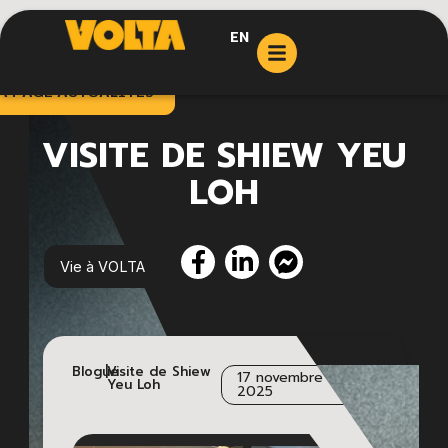
EN
A PAGE ACTUALITÉS
VISITE DE SHIEW YEU
LOH
Vie à VOLTA
Blogue
|
Visite de Shiew
17 novembre
Yeu Loh
2025