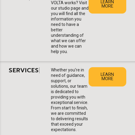
LEARN
VOLTA works? Visit
MORE
our studio page and
you will find all the
information you
need to have a
better
understanding of
what we can offer
and how we can
help you.
SERVICES
|
Whether you’re in
LEARN
need of guidance,
MORE
support, or
solutions, our team
is dedicated to
providing you with
exceptional service.
From start to finish,
we are committed
to delivering results
that exceed your
expectations.