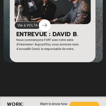
Vie à VOLTA
ENTREVUE : DAVID B.
Nous commençons FORT avec notre série
d’interviews ! Aujourd’hui, nous sommes ravis
d’accueillir David, le responsable de notre
département 3D, en tant que premier invité. Nous
espérons que vous apprécierez plonger dans ces
entrevues et en apprendre davantage sur l’incroyable
équipe qui façonne VOLTA dans ce que nous
sommes aujourd’hui. Sans plus tarder, rentrons dans
le vif du sujet !
WORK
|
Want to know how