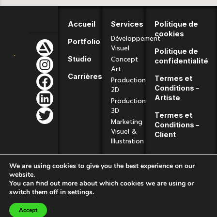
Accueil
Services
Politique de
cookies
Développement
Portfolio
Visuel
Politique de
Concept
Studio
confidentialité
Art
Carrières
Termes et
Production
Conditions –
2D
Artiste
Production
3D
Termes et
Marketing
Conditions –
Visuel &
Client
Illustration
We are using cookies to give you the best experience on our
website.
You can find out more about which cookies we are using or
switch them off in
settings
.
Design and integration by
Cobbox
© 2025 VOLTA | Tous
Accept
droits réservés