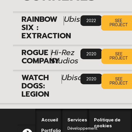
|
RAINBOW
Ubisoft
2022
SEE
SIX :
PROJECT
EXTRACTION
|
ROGUE
Hi-Rez
2020
SEE
COMPANY
Studios
PROJECT
|
WATCH
Ubisoft
2020
SEE
DOGS:
PROJECT
LEGION​
Accueil
Services
Politique de
cookies
Développement
Portfolio