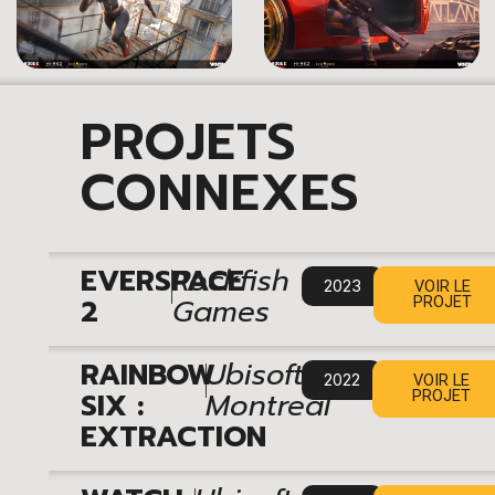
PROJETS
CONNEXES
|
EVERSPACE
Rockfish
2023
VOIR LE
2
Games
PROJET
|
RAINBOW
Ubisoft
2022
VOIR LE
SIX :
Montreal
PROJET
EXTRACTION