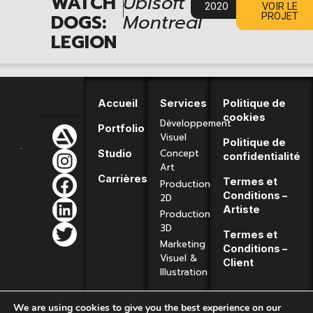
|
WATCH
Ubisoft
2020
VOIR LE
DOGS:
Montreal
PROJET
LEGION​
Accueil
Services
Politique de
cookies
Développement
Portfolio
Visuel
Politique de
Concept
Studio
confidentialité
Art
Carrières
Termes et
Production
Conditions –
2D
Artiste
Production
3D
Termes et
Marketing
Conditions –
Visuel &
Client
Illustration
We are using cookies to give you the best experience on our