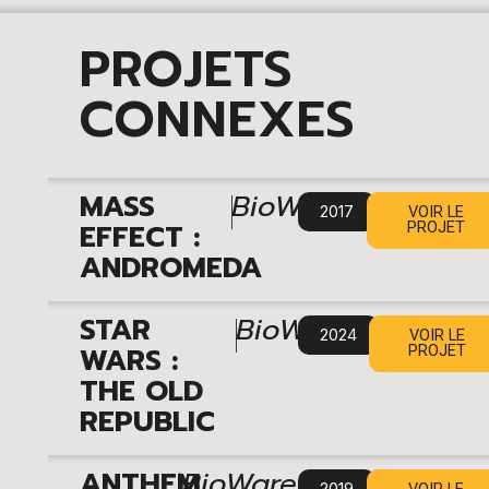
PROJETS
CONNEXES
|
MASS
BioWare
2017
VOIR LE
EFFECT :
PROJET
ANDROMEDA
|
STAR
BioWare
2024
VOIR LE
WARS :
PROJET
THE OLD
REPUBLIC
ANTHEM
BioWare
2019