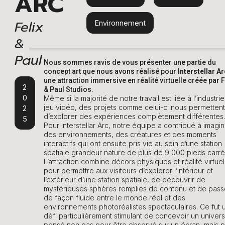
ARC
Felix
Environnement
&
Paul
Nous sommes ravis de vous présenter une partie du
concept art que nous avons réalisé pour
Interstellar Ar
une attraction immersive en réalité virtuelle créée par F
2
& Paul Studios.
0
Même si la majorité de notre travail est liée à l’industri
jeu vidéo, des projets comme celui-ci nous permettent
2
d’explorer des expériences complètement différentes.
5
Pour Interstellar Arc, notre équipe a contribué à imagi
des environnements, des créatures et des moments
interactifs qui ont ensuite pris vie au sein d’une station
spatiale grandeur nature de plus de 9 000 pieds carré
L’attraction combine décors physiques et réalité virtuel
pour permettre aux visiteurs d’explorer l’intérieur et
l’extérieur d’une station spatiale, de découvrir de
mystérieuses sphères remplies de contenu et de pass
de façon fluide entre le monde réel et des
environnements photoréalistes spectaculaires. Ce fut 
défi particulièrement stimulant de concevoir un univers
pensé non pas pour être observé sur un écran, mais 